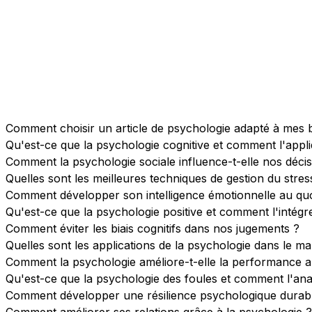
confirmé, nos
contenus
psychologiques
s'adaptent à to
Découvrez nos
articles premium
psychologiques
pour a
régulièrement de nouveaux
contenus
psychologiques
po
FAQ - Questions sur la Psychologie
Trouvez des réponses à vos questions sur la psychologie
Comment choisir un article de psychologie adapté à mes 
Qu'est-ce que la psychologie cognitive et comment l'appl
Comment la psychologie sociale influence-t-elle nos décis
Quelles sont les meilleures techniques de gestion du stres
Comment développer son intelligence émotionnelle au quo
Qu'est-ce que la psychologie positive et comment l'intégr
Comment éviter les biais cognitifs dans nos jugements ?
Quelles sont les applications de la psychologie dans le ma
Comment la psychologie améliore-t-elle la performance au
Qu'est-ce que la psychologie des foules et comment l'ana
Comment développer une résilience psychologique durab
Comment améliorer ses relations grâce à la psychologie ?